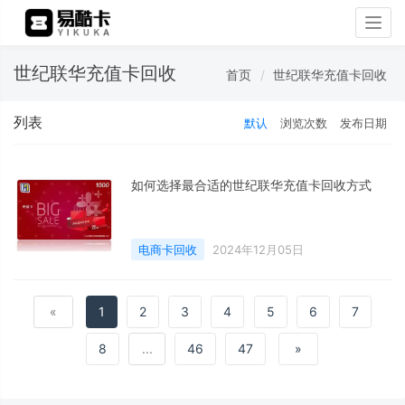
Togg
navig
世纪联华充值卡回收
首页
世纪联华充值卡回收
列表
默认
浏览次数
发布日期
如何选择最合适的世纪联华充值卡回收方式
电商卡回收
2024年12月05日
«
1
2
3
4
5
6
7
8
...
46
47
»