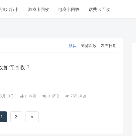
美食出行卡
游戏卡回收
电商卡回收
话费卡回收
默认
浏览次数
发布日期
收如何回收？
08月10日
0 点赞
0
评论
755 浏览
1
2
»