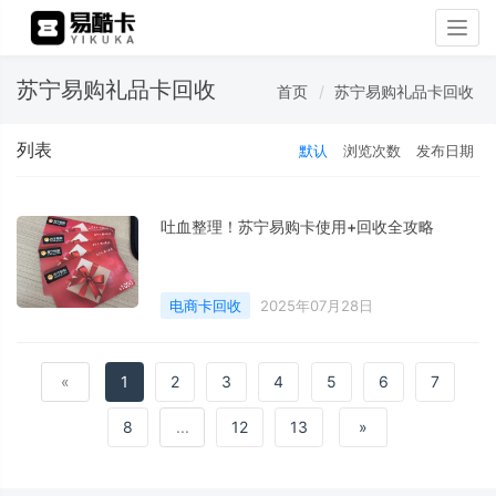
Togg
navig
苏宁易购礼品卡回收
首页
苏宁易购礼品卡回收
列表
默认
浏览次数
发布日期
吐血整理！苏宁易购卡使用+回收全攻略
电商卡回收
2025年07月28日
«
1
2
3
4
5
6
7
8
...
12
13
»