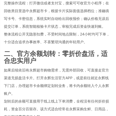
完整操作流程：打开微信或者支付宝，搜索可可收官方小程序；在
回收类目里选中永辉超市卡，根据卡片实际面值选择档位；准确填
写卡号、卡密信息，系统实时自动给出回收报价；确认价格无误后
提交订单，系统智能核验卡片状态，审核完成后资金快速到账。
整体流程公开无隐形扣费，不受时间地点限制，24小时均可下单，
十分适合追求办事效率、不喜繁琐沟通的年轻用户。
二、官方余额划转：零折价盘活，适
合忠实用户
如果后续依旧有永辉超市购物需求，无需外部回收，可直接走官方
渠道无损盘活卡片。打开永辉生活官方APP，或是前往就近永辉线
下门店，办理超市卡余额绑定划转业务，将卡内余额转入个人永辉
账户。
划转后的余额可直接用于线上线上下单消费，全程没有任何折价损
耗，资金百分百留存。该方式适合经常在永辉采购生鲜、日用品，