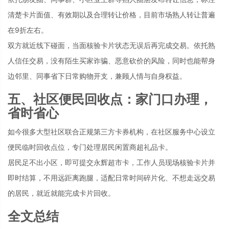
清楚卡片面值、有效期以及合理转让价格，目前市场熟人转让普遍
在9折左右。
双方就近线下碰面，当面核验卡片状态无误后再完成交易。依托熟
人信任交易，没有陌生买家诈骗、恶意砍价的风险，同时也能帮身
边邻里、同事省下日常购物开支，兼顾人情与自身权益。
五、社区便民回收点：家门口办理，
省时省心
如今很多大型社区联合正规第三方卡券机构，在社区服务中心设立
便民临时回收点位，专门处理居民闲置商超礼品卡。
居民足不出小区，即可提交永辉超市卡，工作人员现场核验卡片并
即时结算，不用远距离跑腿，适配日常时间碎片化、不想走远交易
的居民，就近就能完成卡片回收。
全文总结