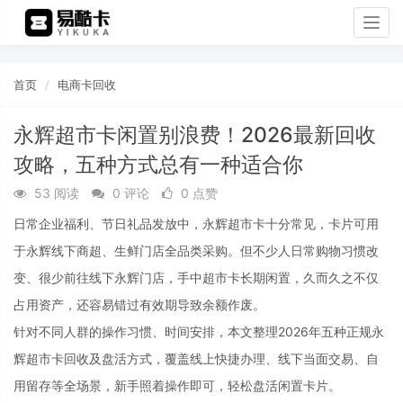
Togg
navig
首页
电商卡回收
永辉超市卡闲置别浪费！2026最新回收
攻略，五种方式总有一种适合你
53 阅读
0 评论
0 点赞
日常企业福利、节日礼品发放中，永辉超市卡十分常见，卡片可用
于永辉线下商超、生鲜门店全品类采购。但不少人日常购物习惯改
变、很少前往线下永辉门店，手中超市卡长期闲置，久而久之不仅
占用资产，还容易错过有效期导致余额作废。
针对不同人群的操作习惯、时间安排，本文整理2026年五种正规永
辉超市卡回收及盘活方式，覆盖线上快捷办理、线下当面交易、自
用留存等全场景，新手照着操作即可，轻松盘活闲置卡片。