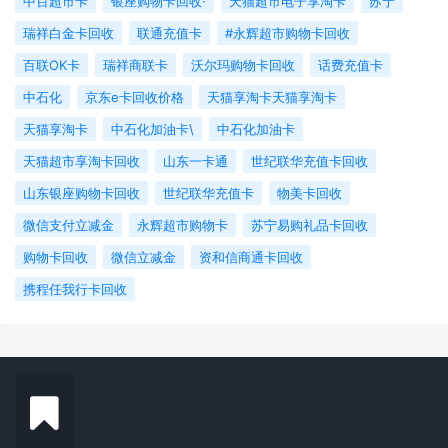
中百超市卡
银座购物卡回收·
天猫超市电子享淘卡
苏宁
瑞祥白金卡回收
联通充值卡
#永辉超市购物卡回收
百联OK卡
瑞祥商联卡
沃尔玛购物卡回收
话费充值卡
中石化
京东e卡回收价格
天猫享淘卡天猫享淘卡
天猫享淘卡
中石化加油卡\
中石化加油卡
天猫超市享淘卡回收
山东一卡通
世纪联华充值卡回收
山东银座购物卡回收
世纪联华充值卡
物美卡回收
微信支付立减金
永辉超市购物卡
苏宁易购礼品卡回收
购物卡回收
微信立减金
资和信商通卡回收
携程任我行卡回收