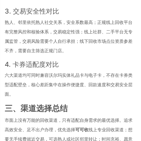
3. 交易安全性对比
熟人、邻里依托熟人社交关系，安全系数最高；正规线上回收平台
有完整风控和核验体系，交易稳定性强；线上社群、二手平台无专
属监管，交易风险需要个人自行承担；线下回收市场点位资质参差
不齐，需要自主筛选正规门店。
4. 卡券适配度对比
六大渠道均可同时兼容沃尔玛实体礼品卡与电子卡，不存在卡券类
型适配壁垒，核心差距集中在操作便捷度、回款速度和交易安全层
面。
三、渠道选择总结
市面上没有万能的回收渠道，只有适配自身需求的最优选择。追求
高效安全、足不出户办理，优先选择
可可收
线上专业回收渠道；想
要无手续费就近交易，可选熟人或社区邻里转让；时间充裕、愿意