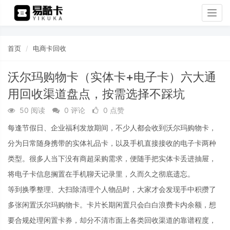
Togg
navig
首页
电商卡回收
沃尔玛购物卡（实体卡+电子卡）六大通
用回收渠道盘点，按需选择不踩坑
50 阅读
0 评论
0 点赞
每逢节假日、企业福利发放期间，不少人都会收到沃尔玛购物卡，
分为日常随身携带的实体礼品卡，以及手机直接接收的电子卡两种
类型。很多人当下没有商超采购需求，便随手把实体卡丢进抽屉，
将电子卡信息搁置在手机聊天记录里，久而久之彻底遗忘。
等到换季整理、大扫除清理个人物品时，大家才会发现手中积攒了
多张闲置沃尔玛购物卡。卡片长期闲置只会白白浪费卡内余额，想
要合规处理闲置卡券，却分不清市面上各类回收渠道的靠谱程度，