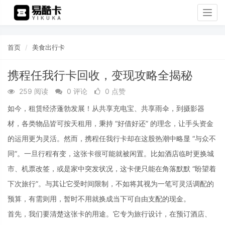
Togg
navig
首页
美食出行卡
携程任我行卡回收，变现攻略全揭秘
259 阅读
0 评论
0 点赞
如今，租赁经济蓬勃发展！从共享充电宝、共享雨伞，到摄影器
材，各类物品皆可按天租用，秉持 “好借好还” 的理念，让手头资金
的运用更为灵活。然而，携程任我行卡却在这股热潮中略显 “与众不
同”。一旦行程有变，这张卡很可能就被闲置。比如酒店临时更换城
市、机票改签，或是家中突发状况，这卡便只能在角落默默 “盼望着
下次旅行”。与其让它受时间限制，不如将其视为一笔可灵活调配的
预算，有需则用，暂时不用就换成当下可自由支配的现金。
首先，我们要清楚这张卡的用途。它专为旅行设计，在预订酒店、