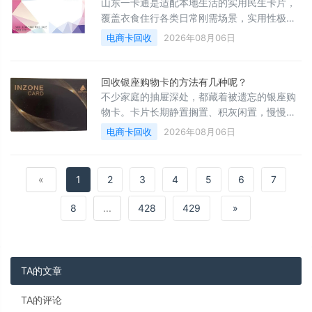
心，有效提升整体购物体验。
山东一卡通是适配本地生活的实用民生卡片，
覆盖衣食住行各类日常刚需场景，实用性极
强。持卡可在各大商超采购生鲜食材、日用百
电商卡回收
2026年08月06日
货等生活物资，购物流程简单顺畅，消费体验
舒适省心。日常外出就餐，各类连锁餐饮与特
色门店都可刷卡消费，丰富日常饮食体验。同
回收银座购物卡的方法有几种呢？
时，水电缴费等琐碎的居家开销也可凭卡片办
不少家庭的抽屉深处，都藏着被遗忘的银座购
理，简化繁杂的办事流程，减轻居家琐事带来
物卡。卡片长期静置搁置、积灰闲置，慢慢淡
的压力，为日常生活起居增添诸多便利。
出人们的视线。大家最初都满怀期待，想用这
电商卡回收
2026年08月06日
份实用好物添置家居用品、补足日常所需，却
被忙碌琐碎的生活打乱了采购计划。采购计划
一再延后，卡片彻底闲置在角落，原本贴心实
«
1
2
3
4
5
6
7
用的福利无法发挥作用，价值持续损耗，白白
造成浪费，让人十分惋惜。
8
...
428
429
»
TA的文章
TA的评论