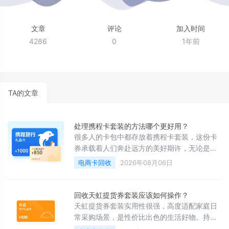
文章
评论
加入时间
4286
0
1年前
TA的文章
处理携程卡套装的方法哪个更好用？
很多人的卡包中都存放着携程卡套装，这份卡
券承载着人们奔赴远方的美好期许，无论是规
划出行路线，还是打造舒适惬意的旅途体验，
电商卡回收
2026年08月06日
都有着很高的实用价值。日常作息与生活节奏
时常变动，不少人的出行计划只能暂时搁置，
原本满心期待使用的携程卡套装被随意存放，
回收天虹提货券套装应该如何操作？
久而久之便被彻底遗忘。卡片长期闲置不用，
天虹提货券套装实用性很强，高度适配家庭日
自身价值会慢慢递减，看着这份用心留存的好
常采购场景，是性价比出色的生活好物。持卡
物悄然损耗，心中满是惋惜与遗憾。
前往线下门店选购商品，店内环境干净整洁，