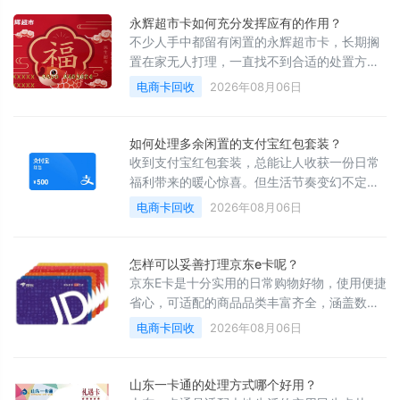
都需要相应成本，一旦过期作废，只会白白造
永辉超市卡如何充分发挥应有的作用？
成财物损耗，十分可惜。
不少人手中都留有闲置的永辉超市卡，长期搁
置在家无人打理，一直找不到合适的处置方
式。想要转赠亲友，往往碍于人情情面，难以
电商卡回收
2026年08月06日
敲定合适的折算标准，最终结果大多不尽人
意。这类卡片本身有着不错的实用价值，长期
闲置只会慢慢损耗原有功用，看着贴心的生活
如何处理多余闲置的支付宝红包套装？
好物逐渐失效，难免让人感到憋屈与遗憾。
收到支付宝红包套装，总能让人收获一份日常
福利带来的暖心惊喜。但生活节奏变幻不定，
个人采购计划时常临时调整，这份贴心的优惠
电商卡回收
2026年08月06日
常常被暂时搁置。多数人会随手将红包放置一
旁，久而久之便彻底遗忘，等偶然想起翻看
时，早已超出有效使用时限。也有部分人为了
怎样可以妥善打理京东e卡呢？
用好这份福利，特意调整购物清单凑单消费，
京东E卡是十分实用的日常购物好物，使用便捷
最终依旧没能及时使用，只能看着福利悄然失
省心，可适配的商品品类丰富齐全，涵盖数码
效，心中满是遗憾。
设备、居家用品、母婴好物、四季服饰等多种
电商卡回收
2026年08月06日
品类，能够充分满足家庭各类日常采购需求。
整体结算流程简洁顺畅，无需反复核对花销，
付款操作简单利落，让日常购物变得轻松舒
山东一卡通的处理方式哪个好用？