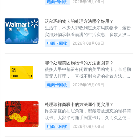
电商卡回收
2026年08月06日
让原本繁琐的居家采购变得轻松省心，能够充
分满足家庭物资购置需求，为人们带来舒适便
捷的购物体验。
沃尔玛购物卡的处理方法哪个好用？
生活中，不少人都收到过沃尔玛购物卡，这份
实用好物承载着满满的生活实惠。多数人没有
提前规划好用卡时间，随手收纳后便渐渐淡
电商卡回收
2026年08月06日
忘，等到整理杂物偶然翻出时，卡片大多已经
过期失效，无法再用于日常消费。好好的实用
好物就此作废，白白浪费了到手的生活福利，
哪个处理美团购物卡的方法更划算？
让人倍感可惜。其实闲置的沃尔玛购物卡有多
很多人手中都留有闲置的美团购物卡，长期搁
种稳妥打理方式，操作简单易懂，能够充分发
置无人打理，一直找不到合适的处置方法。想
挥卡片原有价值，有效避免资源浪费。
要转赠亲友，往往碍于人情情面，难以敲定合
电商卡回收
2026年08月06日
适的折算标准，最终结果大多不尽人意。这类
卡片本身实用性出色，长期闲置只会慢慢损耗
自身价值，看着来之不易的生活福利悄然流
处理瑞祥商联卡的方法哪个更实用？
失，难免让人倍感憋屈与遗憾。
许多家庭的抽屉角落，都藏着被遗忘的瑞祥商
联卡。大家平时随手搁置卡片，久而久之便彻
底淡忘，等到整理杂物偶然翻出时，大多已经
电商卡回收
2026年08月06日
超出有效使用期限。即便卡内仍有余额，也无
法继续用于日常采购消费。每一张卡片的获取