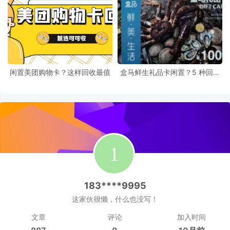
闲置美团购物卡？这样回收最值
盒马鲜生礼品卡闲置？5 种回收
方式，可可收盘活资源！​
183****9995
这家伙很懒，什么也没写！
文章
评论
加入时间